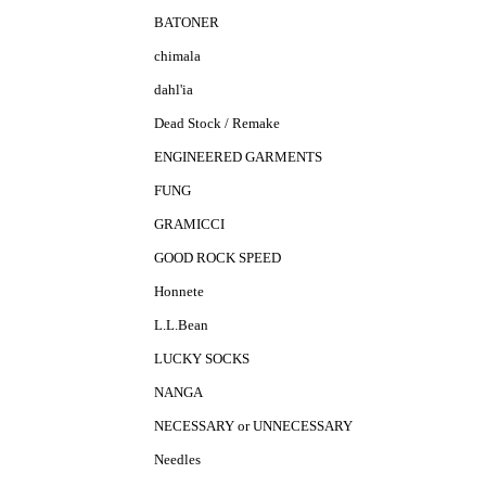
BATONER
chimala
dahl'ia
Dead Stock / Remake
ENGINEERED GARMENTS
FUNG
GRAMICCI
GOOD ROCK SPEED
Honnete
L.L.Bean
LUCKY SOCKS
NANGA
NECESSARY or UNNECESSARY
Needles