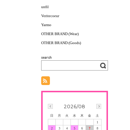
unfil
Veritecoeur
Yarmo
OTHER BRAND (Wear)
OTHER BRAND (Goods)
2026/08
日
月
火
水
木
金
土
1
2
3
4
5
6
7
8