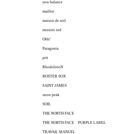
new balance
maillot
maison de soil
mizuiro ind
Ohh!
Patagonia
prit
RhodolirioN
ROSTER SOX
SAINT JAMES
snow peak
SOIL
THE NORTH FACE
THE NORTH FACE PURPLE LABEL
TRAVAIL MANUEL