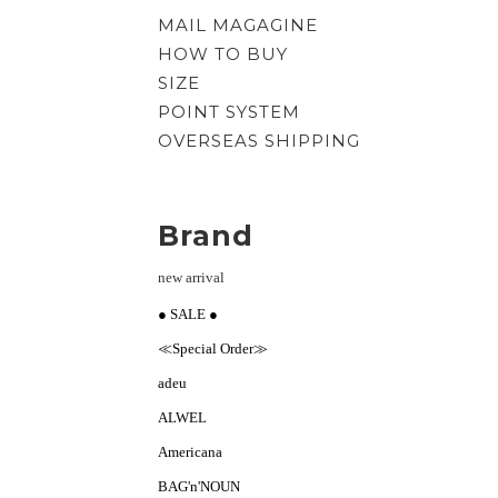
MAIL MAGAGINE
HOW TO BUY
SIZE
POINT SYSTEM
OVERSEAS SHIPPING
Brand
new arrival
● SALE ●
≪Special Order≫
adeu
ALWEL
Americana
BAG'n'NOUN