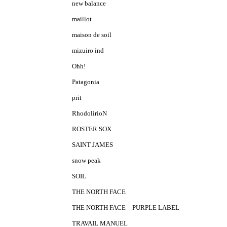
new balance
maillot
maison de soil
mizuiro ind
Ohh!
Patagonia
prit
RhodolirioN
ROSTER SOX
SAINT JAMES
snow peak
SOIL
THE NORTH FACE
THE NORTH FACE PURPLE LABEL
TRAVAIL MANUEL