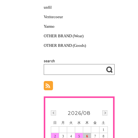
unfil
Veritecoeur
Yarmo
OTHER BRAND (Wear)
OTHER BRAND (Goods)
2026/08
日
月
火
水
木
金
土
1
2
3
4
5
6
7
8