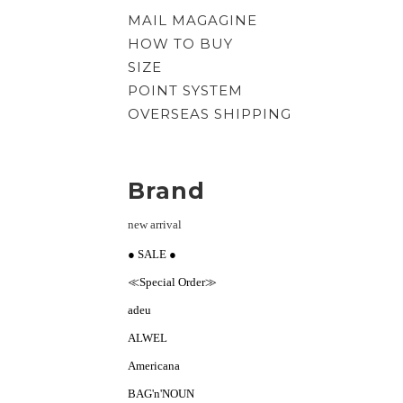
MAIL MAGAGINE
HOW TO BUY
SIZE
POINT SYSTEM
OVERSEAS SHIPPING
Brand
new arrival
● SALE ●
≪Special Order≫
adeu
ALWEL
Americana
BAG'n'NOUN