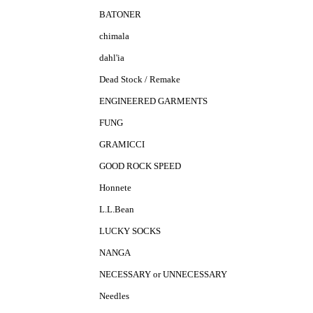
BATONER
chimala
dahl'ia
Dead Stock / Remake
ENGINEERED GARMENTS
FUNG
GRAMICCI
GOOD ROCK SPEED
Honnete
L.L.Bean
LUCKY SOCKS
NANGA
NECESSARY or UNNECESSARY
Needles