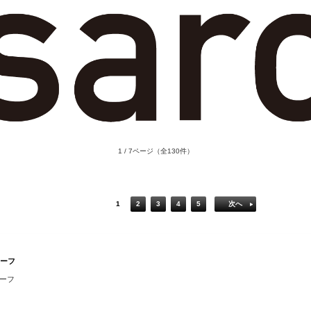
1 / 7ページ
（全130件）
1
2
3
4
5
次へ
カーフ
カーフ