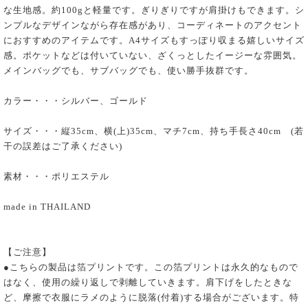
な生地感。約100gと軽量です。ぎりぎりですが肩掛けもできます。シ
ンプルなデザインながら存在感があり、コーディネートのアクセント
におすすめのアイテムです。A4サイズもすっぽり収まる嬉しいサイズ
感。ポケットなどは付いていない、ざくっとしたイージーな雰囲気。
メインバッグでも、サブバッグでも、使い勝手抜群です。
カラー・・・シルバー、ゴールド
サイズ・・・縦35cm、横(上)35cm、マチ7cm、持ち手長さ40cm (若
干の誤差はご了承ください)
素材・・・ポリエステル
made in THAILAND
【ご注意】
●こちらの製品は箔プリントです。この箔プリントは永久的なもので
はなく、使用の繰り返しで剥離していきます。肩下げをしたときな
ど、摩擦で衣服にラメのように脱落(付着)する場合がございます。特