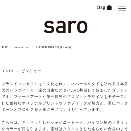
Bag
TOP
new arrival
OTHER BRAND (Goods)
BINDU ～ ビンドゥー
ブランドコンセプトは「文化と旅」。ネパールやタイを訪れる世界各
国のバックパッカー達の自由なスタイルに共感して始まったブランド
です。フォークアートや第三世界のプロダクトデザインをモチーフに
した独特なオリジナルプリントやファブリックが魅力的。常にバック
ボーンとプロセスを大事にモノづくりを行っています。
こちらは、キラキラとしたシャイニートート。パイソン柄のメタリッ
クカラーが目を引きます。素材はクタクタとした柔らかい合皮のよう