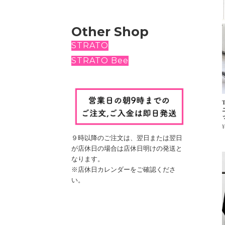
Other Shop
STRATO
STRATO Bee
¥
９時以降のご注文は、翌日
または翌日
が店休日の場合は
店休日明けの発送と
なります。
※店休日カレンダーをご確認くださ
い。