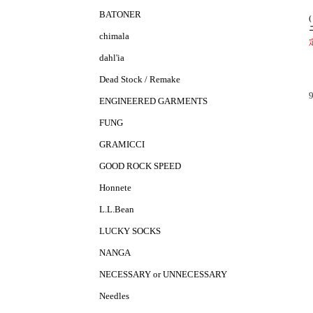
BATONER
chimala
dahl'ia
Dead Stock / Remake
ENGINEERED GARMENTS
FUNG
GRAMICCI
GOOD ROCK SPEED
Honnete
L.L.Bean
LUCKY SOCKS
NANGA
NECESSARY or UNNECESSARY
Needles