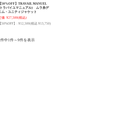
【50%OFF】TRAVAIL MANUEL
(トラバイユマニュアル) ムラ糸デ
ニム・ユニティジャケット
定価:
¥27,500
(税込)
【50%OFF】:
¥12,500
(税込 ¥13,750)
9件中1件～9件を表示