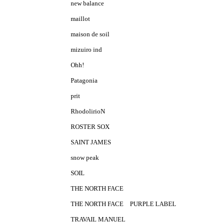
new balance
maillot
maison de soil
mizuiro ind
Ohh!
Patagonia
prit
RhodolirioN
ROSTER SOX
SAINT JAMES
snow peak
SOIL
THE NORTH FACE
THE NORTH FACE PURPLE LABEL
TRAVAIL MANUEL