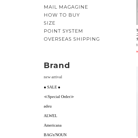
MAIL MAGAGINE
HOW TO BUY
SIZE
POINT SYSTEM
OVERSEAS SHIPPING
¥
s
Brand
new arrival
● SALE ●
≪Special Order≫
adeu
ALWEL
Americana
BAG'n'NOUN