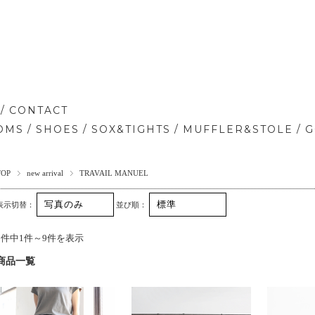
/
CONTACT
/
/
/
/
OMS
SHOES
SOX&TIGHTS
MUFFLER&STOLE
G
TOP
new arrival
TRAVAIL MANUEL
表示切替：
並び順：
9件中1件～9件を表示
商品一覧