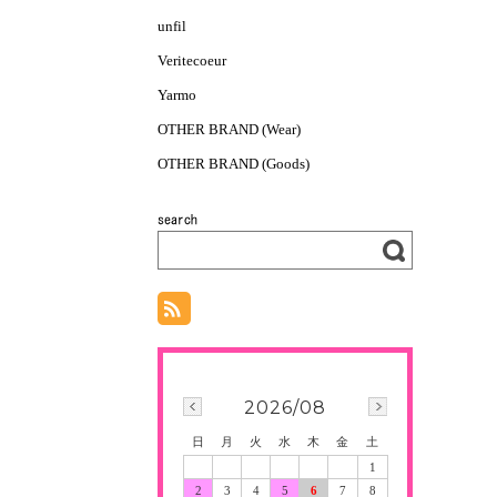
unfil
Veritecoeur
Yarmo
OTHER BRAND (Wear)
OTHER BRAND (Goods)
2026/08
日
月
火
水
木
金
土
1
2
3
4
5
6
7
8