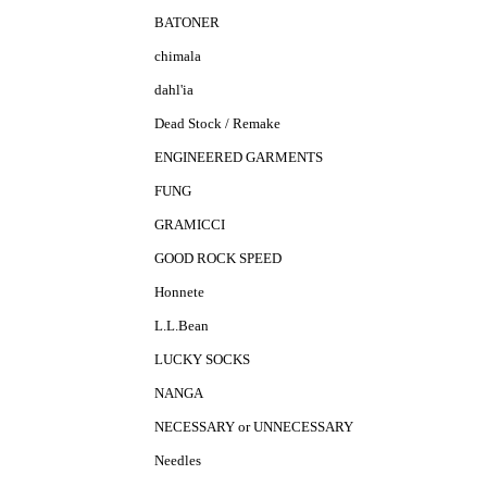
BATONER
chimala
dahl'ia
Dead Stock / Remake
ENGINEERED GARMENTS
FUNG
GRAMICCI
GOOD ROCK SPEED
Honnete
L.L.Bean
LUCKY SOCKS
NANGA
NECESSARY or UNNECESSARY
Needles