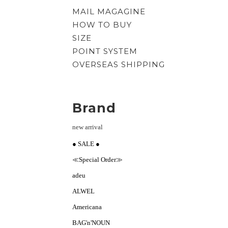
MAIL MAGAGINE
HOW TO BUY
SIZE
POINT SYSTEM
OVERSEAS SHIPPING
Brand
new arrival
● SALE ●
≪Special Order≫
adeu
ALWEL
Americana
BAG'n'NOUN