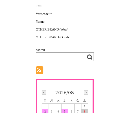
unfil
Veritecoeur
Yarmo
OTHER BRAND (Wear)
OTHER BRAND (Goods)
2026/08
日
月
火
水
木
金
土
1
2
3
4
5
6
7
8