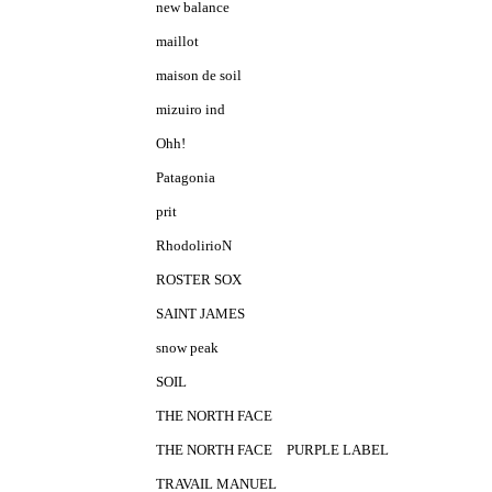
new balance
maillot
maison de soil
mizuiro ind
Ohh!
Patagonia
prit
RhodolirioN
ROSTER SOX
SAINT JAMES
snow peak
SOIL
THE NORTH FACE
THE NORTH FACE PURPLE LABEL
TRAVAIL MANUEL