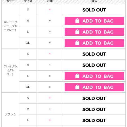
カラー
サイズ
在庫
購入
S
×
M
○
スレートグ
レー（ブル
ーグレー）
L
○
XL
○
S
×
M
×
クレイグレ
ー（グレー
ジュ）
L
○
XL
○
S
×
M
×
ブラック
L
×