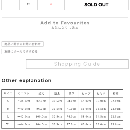
XL
×
Shopping Guide
Other explanation
サイズ
ウエスト
総丈
股上
股下
ヒップ
わたり
裾幅
S
〜38.0cm
92.0cm
30.5cm
68.0cm
54.0cm
32.0cm
22.0cm
M
〜40.0cm
96.0cm
31.5cm
71.0cm
56.0cm
33.5cm
22.0cm
L
〜42.0cm
100.0cm
32.5cm
74.0cm
58.0cm
34.5cm
22.5cm
XL
〜44.0cm
104.0cm
33.5cm
77.0cm
60.0cm
36.0cm
23.0cm