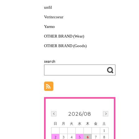
unfil
Veritecoeur
Yarmo
OTHER BRAND (Wear)
OTHER BRAND (Goods)
2026/08
日
月
火
水
木
金
土
1
2
3
4
5
6
7
8