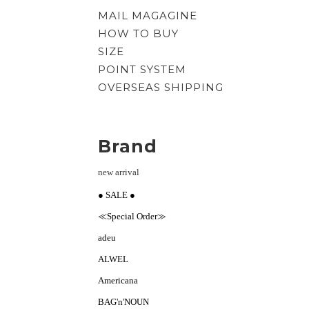
MAIL MAGAGINE
HOW TO BUY
SIZE
POINT SYSTEM
OVERSEAS SHIPPING
Brand
new arrival
● SALE ●
≪Special Order≫
adeu
ALWEL
Americana
BAG'n'NOUN