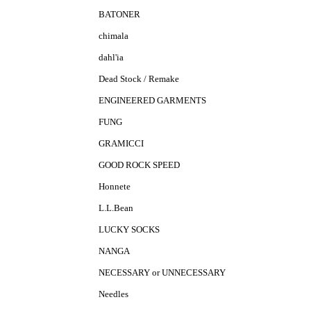
BATONER
chimala
dahl'ia
Dead Stock / Remake
ENGINEERED GARMENTS
FUNG
GRAMICCI
GOOD ROCK SPEED
Honnete
L.L.Bean
LUCKY SOCKS
NANGA
NECESSARY or UNNECESSARY
Needles