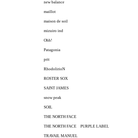
new balance
maillot
maison de soil
mizuiro ind
Ohh!
Patagonia
prit
RhodolirioN
ROSTER SOX
SAINT JAMES
snow peak
SOIL
THE NORTH FACE
THE NORTH FACE PURPLE LABEL
TRAVAIL MANUEL