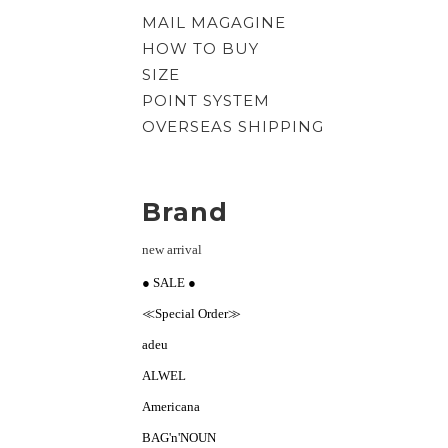
MAIL MAGAGINE
HOW TO BUY
SIZE
POINT SYSTEM
OVERSEAS SHIPPING
Brand
new arrival
● SALE ●
≪Special Order≫
adeu
ALWEL
Americana
BAG'n'NOUN