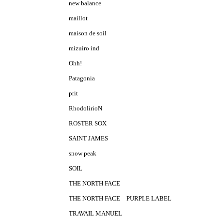
new balance
maillot
maison de soil
mizuiro ind
Ohh!
Patagonia
prit
RhodolirioN
ROSTER SOX
SAINT JAMES
snow peak
SOIL
THE NORTH FACE
THE NORTH FACE PURPLE LABEL
TRAVAIL MANUEL