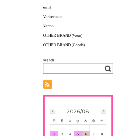
unfil
Veritecoeur
Yarmo
OTHER BRAND (Wear)
OTHER BRAND (Goods)
2026/08
日
月
火
水
木
金
土
1
2
3
4
5
6
7
8