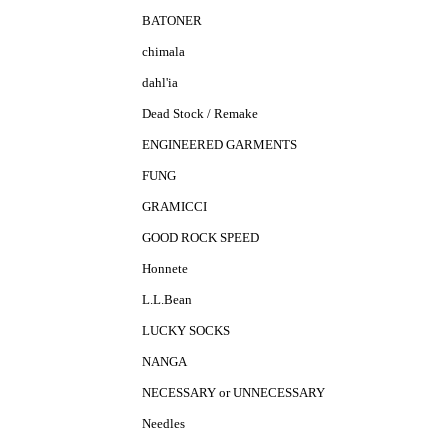
BATONER
chimala
dahl'ia
Dead Stock / Remake
ENGINEERED GARMENTS
FUNG
GRAMICCI
GOOD ROCK SPEED
Honnete
L.L.Bean
LUCKY SOCKS
NANGA
NECESSARY or UNNECESSARY
Needles