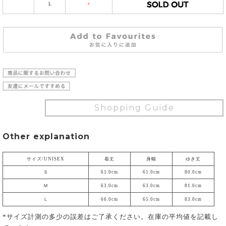
L
×
Shopping Guide
Other explanation
サイズ/UNISEX
着丈
身幅
ゆき丈
Ｓ
61.0cm
61.0cm
80.0cm
Ｍ
63.0cm
63.0cm
81.0cm
Ｌ
66.0cm
65.0cm
83.0cm
*サイズ計測の多少の誤差はご了承ください。在庫の平均値を記載し