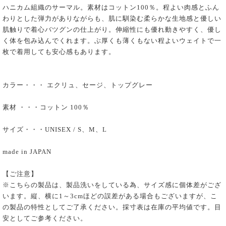
ハニカム組織のサーマル。素材はコットン100％。程よい肉感とふん
わりとした弾力がありながらも、肌に馴染む柔らかな生地感と優しい
肌触りで着心バツグンの仕上がり。伸縮性にも優れ動きやすく、優し
く体を包み込んでくれます。ぶ厚くも薄くもない程よいウェイトで一
枚で着用しても安心感もあります。
カラー・・・ エクリュ、セージ、トップグレー
素材 ・・・コットン 100％
サイズ・・・UNISEX / S、M、L
made in JAPAN
【ご注意】
※こちらの製品は、製品洗いをしている為、サイズ感に個体差がござ
います。縦、横に1～3cmほどの誤差がある場合もございますが、こ
の製品の特性としてご了承ください。採寸表は在庫の平均値です。目
安としてご参考ください。