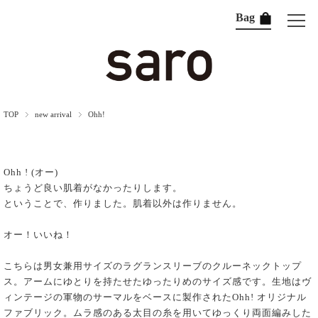
Bag
TOP
new arrival
Ohh!
Ohh ! (オー)
ちょうど良い肌着がなかったりします。
ということで、作りました。肌着以外は作りません。
オー！いいね！
こちらは男女兼用サイズのラグランスリーブのクルーネックトップ
ス。アームにゆとりを持たせたゆったりめのサイズ感です。生地はヴ
ィンテージの軍物のサーマルをベースに製作されたOhh! オリジナル
ファブリック。ムラ感のある太目の糸を用いてゆっくり両面編みした