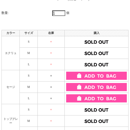
数量:
個
カラー
サイズ
在庫
購入
S
×
エクリュ
M
×
L
×
S
○
セージ
M
○
L
○
S
×
トップグレ
M
×
ー