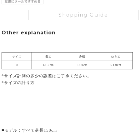
Shopping Guide
Other explanation
サイズ
着丈
身幅
ゆき丈
０
61.0cm
58.0cm
64.0cm
*サイズ計測の多少の誤差はご了承ください。
*サイズの計り方
■モデル：すべて身長158cm