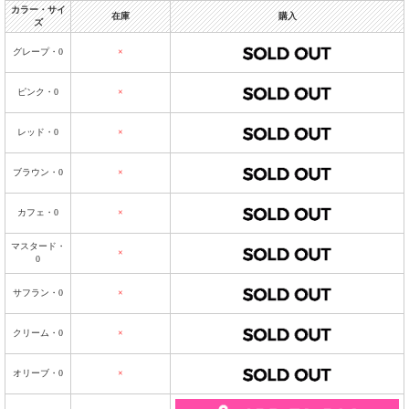
カラー・サイ
在庫
購入
ズ
グレープ・0
×
ピンク・0
×
レッド・0
×
ブラウン・0
×
カフェ・0
×
マスタード・
×
0
サフラン・0
×
クリーム・0
×
オリーブ・0
×