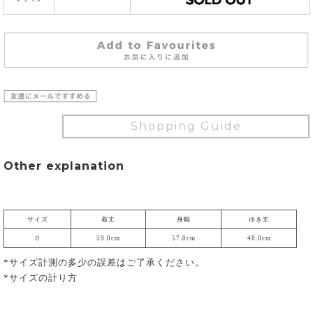
Shopping Guide
Other explanation
サイズ
着丈
身幅
ゆき丈
０
59.0cm
57.0cm
48.0cm
*サイズ計測の多少の誤差はご了承ください。
*サイズの計り方