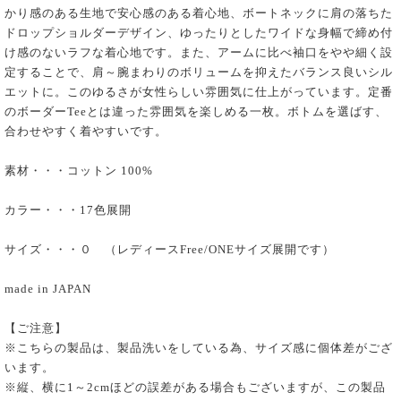
かり感のある生地で安心感のある着心地、ボートネックに肩の落ちた
ドロップショルダーデザイン、ゆったりとしたワイドな身幅で締め付
け感のないラフな着心地です。また、アームに比べ袖口をやや細く設
定することで、肩～腕まわりのボリュームを抑えたバランス良いシル
エットに。このゆるさが女性らしい雰囲気に仕上がっています。定番
のボーダーTeeとは違った雰囲気を楽しめる一枚。ボトムを選ばす、
合わせやすく着やすいです。
素材・・・コットン 100%
カラー・・・17色展開
サイズ・・・０ （レディースFree/ONEサイズ展開です）
made in JAPAN
【ご注意】
※こちらの製品は、製品洗いをしている為、サイズ感に個体差がござ
います。
※縦、横に1～2cmほどの誤差がある場合もございますが、この製品