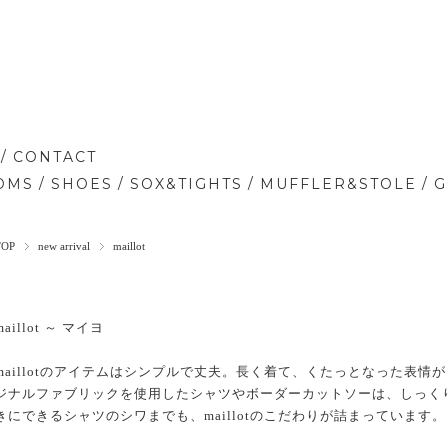
/
CONTACT
/
/
/
/
OMS
SHOES
SOX&TIGHTS
MUFFLER&STOLE
G
TOP
new arrival
maillot
maillot ～ マイヨ
maillotのアイテムはシンプルで丈夫。長く着て、くたっとなった表
ジナルファブリックを使用したシャツやボーダーカットソーは、しっく
きにできるシャツのシワまでも、maillotのこだわりが詰まっています。