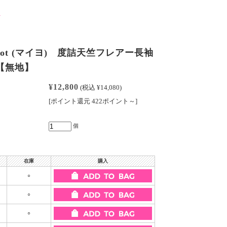
llot (マイヨ) 度詰天竺フレアー長袖
 【無地】
¥12,800
(税込 ¥14,080)
[ポイント還元 422ポイント～]
個
在庫
購入
○
○
○