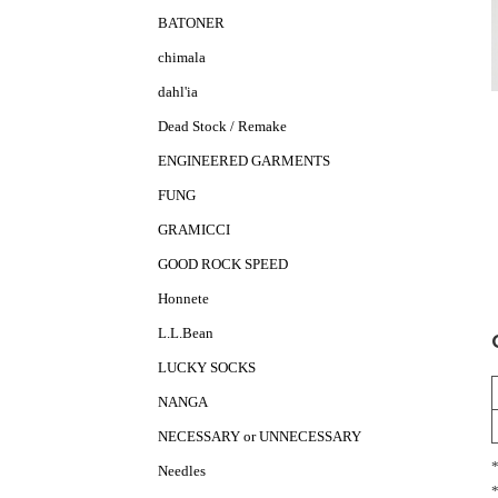
BATONER
chimala
dahl'ia
Dead Stock / Remake
ENGINEERED GARMENTS
FUNG
GRAMICCI
GOOD ROCK SPEED
Honnete
L.L.Bean
LUCKY SOCKS
NANGA
NECESSARY or UNNECESSARY
Needles