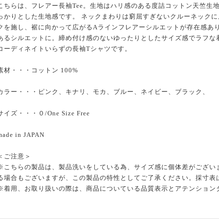
こちらは、フレアー長袖Tee。生地はハリ感のある度詰コットン天竺生
っかりとした生地感です。 ネックまわりは窮屈すぎないクルーネック
クを施し、裾に向かって広がるAラインフレアーシルエットが存在感あ
あるシルエットに。締め付け感のないゆったりとしたサイズ感でラフな
コーディネイトいらずの長袖Tシャツです。
素材・・・コットン 100%
カラー・・・ピンク、キナリ、モカ、ブルー、ネイビー、ブラック、
サイズ・・・０/One Size Free
made in JAPAN
＜ご注意＞
※こちらの製品は、製品洗いをしている為、サイズ感に個体差がございま
る場合もございますが、この製品の特性としてご了承ください。採寸表
※着用、お取り扱いの際は、商品についている品質表示とアテンション