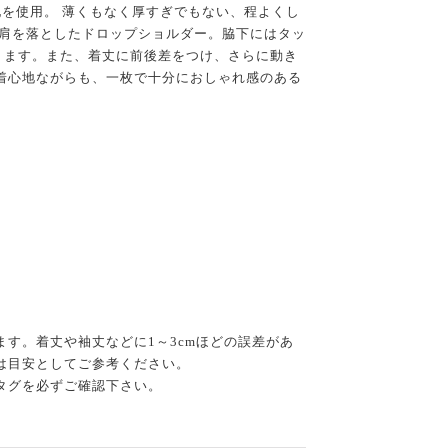
地を使用。 薄くもなく厚すぎでもない、程よくし
に肩を落としたドロップショルダー。脇下にはタッ
ります。また、着丈に前後差をつけ、さらに動き
着心地ながらも、一枚で十分におしゃれ感のある
す。着丈や袖丈などに1～3cmほどの誤差があ
は目安としてご参考ください。
タグを必ずご確認下さい。