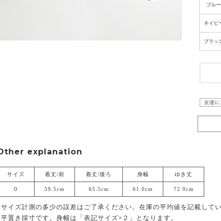
ブルー
ネイビ
ブラッ
Other explanation
サイズ
着丈/前
着丈/後ろ
身幅
ゆき丈
０
59.5cm
65.5cm
61.0cm
72.0cm
*サイズ計測の多少の誤差はご了承ください。在庫の平均値を記載して
*平置き採寸です。身幅は「表記サイズ×２」となります。