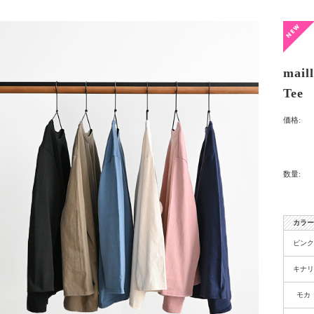
mai
Tee
価格:
数量:
カラー
ピンク
キナリ
モカ