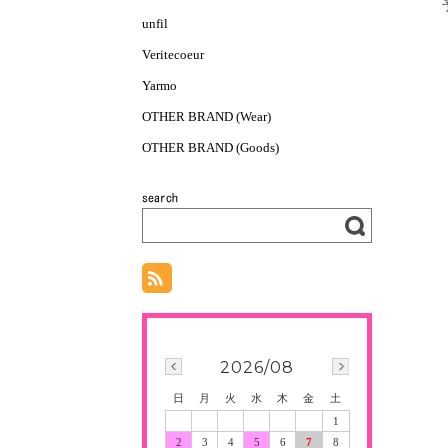
unfil
Veritecoeur
Yarmo
OTHER BRAND (Wear)
OTHER BRAND (Goods)
2026/08
日
月
火
水
木
金
土
1
2
3
4
5
6
7
8