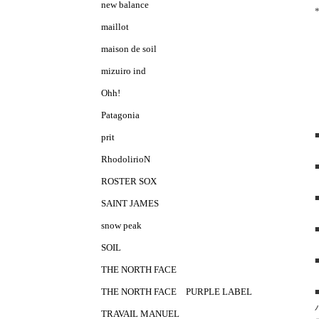
new balance
maillot
maison de soil
mizuiro ind
Ohh!
Patagonia
prit
RhodolirioN
ROSTER SOX
SAINT JAMES
snow peak
SOIL
THE NORTH FACE
THE NORTH FACE PURPLE LABEL
TRAVAIL MANUEL