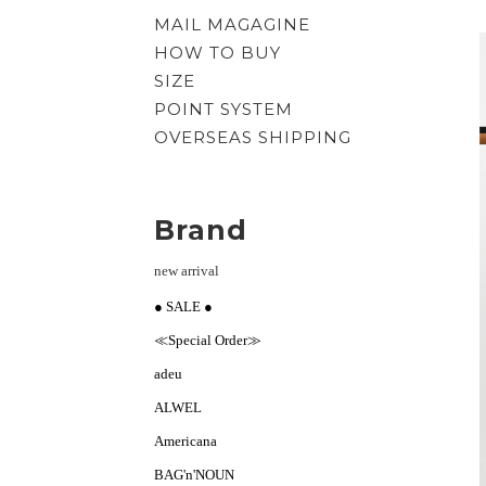
MAIL MAGAGINE
HOW TO BUY
SIZE
POINT SYSTEM
OVERSEAS SHIPPING
Brand
new arrival
● SALE ●
≪Special Order≫
adeu
ALWEL
Americana
BAG'n'NOUN